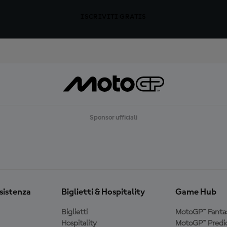
ISCRIVITI GRATIS
Sponsor ufficiali
ssistenza
Biglietti & Hospitality
Game Hub
Biglietti
MotoGP™ Fanta
Hospitality
MotoGP™ Predic