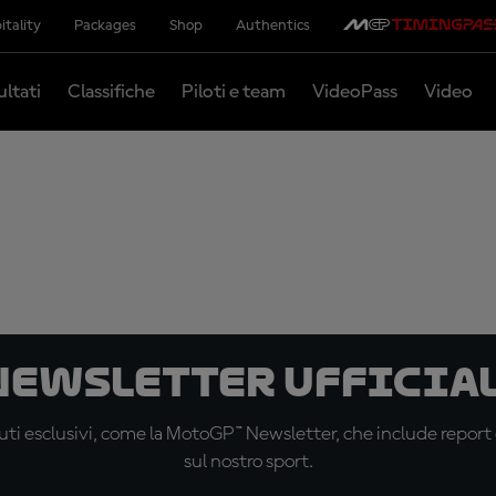
itality
Packages
Shop
Authentics
ultati
Classifiche
Piloti e team
VideoPass
Video
 newsletter ufficial
ti esclusivi, come la MotoGP™ Newsletter, che include report de
sul nostro sport.