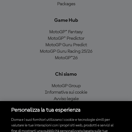
Packages
Game Hub
MotoGP™ Fantasy
MotoGP™ Predictor
MotoGP Guru Predict
MotoGP Guru Racing 25/26
MotoGP™26
Chi siamo
MotoGP Group
Informativa sui cookie
Avviso legale
Informativa sulla privacy
Personalizza la tua esperienza
Condizioni di acquisto
Dorna e i suoi fornitori utilizzano i cookie e tecnologie simili per
valutare le tue interazioni con i propri siti web, prodotti e servizi al
fine di mostrarti una pubblicità personalizzata basata sulle tue