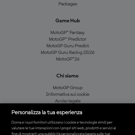
Packages
Game Hub
MotoGP™ Fantasy
MotoGP™ Predictor
MotoGP Guru Predict
MotoGP Guru Racing 25/26
MotoGP™26
Chi siamo
MotoGP Group
Informativa sui cookie
Avviso legale
Informativa sulla privacy
Personalizza la tua esperienza
Condizioni di acquisto
Dorna e i suoi fornitori utilizzano i cookie e tecnologie simili per
valutare le tue interazioni con i propri siti web, prodotti e servizi al
fine di mostrarti una pubblicità personalizzata basata sulle tue