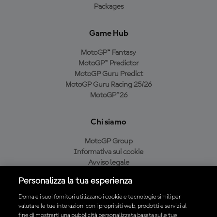
Packages
Game Hub
MotoGP™ Fantasy
MotoGP™ Predictor
MotoGP Guru Predict
MotoGP Guru Racing 25/26
MotoGP™26
Chi siamo
MotoGP Group
Informativa sui cookie
Avviso legale
Informativa sulla privacy
Personalizza la tua esperienza
Condizioni di acquisto
Dorna e i suoi fornitori utilizzano i cookie e tecnologie simili per
valutare le tue interazioni con i propri siti web, prodotti e servizi al
fine di mostrarti una pubblicità personalizzata basata sulle tue