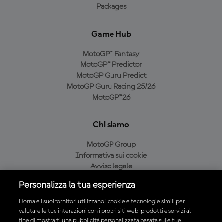
Packages
Game Hub
MotoGP™ Fantasy
MotoGP™ Predictor
MotoGP Guru Predict
MotoGP Guru Racing 25/26
MotoGP™26
Chi siamo
MotoGP Group
Informativa sui cookie
Avviso legale
Informativa sulla privacy
Personalizza la tua esperienza
Condizioni di acquisto
Dorna e i suoi fornitori utilizzano i cookie e tecnologie simili per
valutare le tue interazioni con i propri siti web, prodotti e servizi al
fine di mostrarti una pubblicità personalizzata basata sulle tue