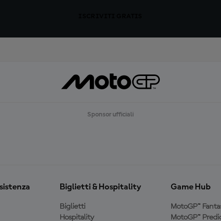
ISCRIVITI GRATIS
Sponsor ufficiali
ssistenza
Biglietti & Hospitality
Game Hub
Biglietti
MotoGP™ Fanta
Hospitality
MotoGP™ Predic