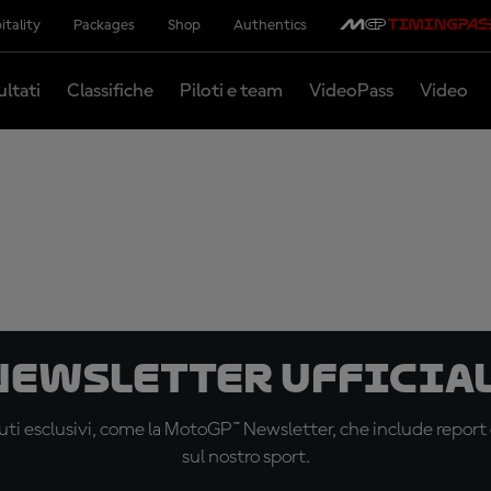
itality
Packages
Shop
Authentics
ultati
Classifiche
Piloti e team
VideoPass
Video
 newsletter ufficial
ti esclusivi, come la MotoGP™ Newsletter, che include report de
sul nostro sport.