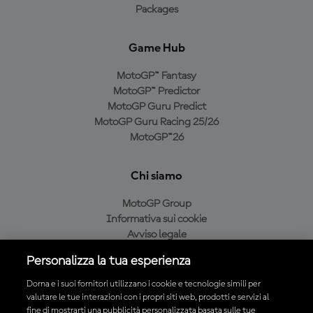
Packages
Game Hub
MotoGP™ Fantasy
MotoGP™ Predictor
MotoGP Guru Predict
MotoGP Guru Racing 25/26
MotoGP™26
Chi siamo
MotoGP Group
Informativa sui cookie
Avviso legale
Informativa sulla privacy
Personalizza la tua esperienza
Condizioni di acquisto
Dorna e i suoi fornitori utilizzano i cookie e tecnologie simili per
valutare le tue interazioni con i propri siti web, prodotti e servizi al
fine di mostrarti una pubblicità personalizzata basata sulle tue