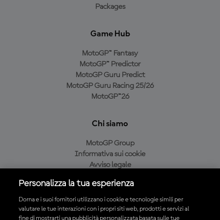
Packages
Game Hub
MotoGP™ Fantasy
MotoGP™ Predictor
MotoGP Guru Predict
MotoGP Guru Racing 25/26
MotoGP™26
Chi siamo
MotoGP Group
Informativa sui cookie
Avviso legale
Informativa sulla privacy
Personalizza la tua esperienza
Condizioni di acquisto
Dorna e i suoi fornitori utilizzano i cookie e tecnologie simili per
valutare le tue interazioni con i propri siti web, prodotti e servizi al
fine di mostrarti una pubblicità personalizzata basata sulle tue