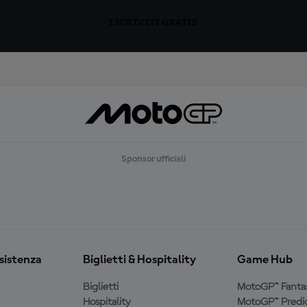
ISCRIVITI GRATIS
Sponsor ufficiali
ssistenza
Biglietti & Hospitality
Game Hub
Biglietti
MotoGP™ Fanta
Hospitality
MotoGP™ Predic