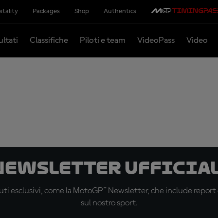
itality
Packages
Shop
Authentics
ultati
Classifiche
Piloti e team
VideoPass
Video
 newsletter ufficial
ti esclusivi, come la MotoGP™ Newsletter, che include report de
sul nostro sport.