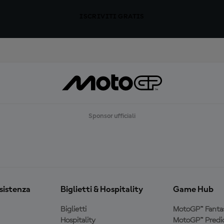
ISCRIVITI GRATIS
Sponsor ufficiali
ssistenza
Biglietti & Hospitality
Game Hub
Biglietti
MotoGP™ Fanta
Hospitality
MotoGP™ Predic