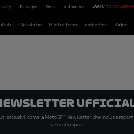
itality
Packages
Shop
Authentics
ultati
Classifiche
Piloti e team
VideoPass
Video
 newsletter ufficial
ti esclusivi, come la MotoGP™ Newsletter, che include report de
sul nostro sport.