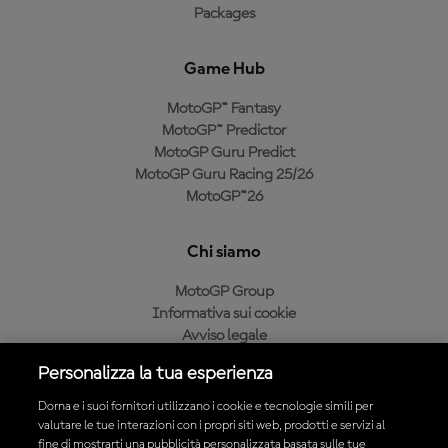
Packages
Game Hub
MotoGP™ Fantasy
MotoGP™ Predictor
MotoGP Guru Predict
MotoGP Guru Racing 25/26
MotoGP™26
Chi siamo
MotoGP Group
Informativa sui cookie
Avviso legale
Informativa sulla privacy
Personalizza la tua esperienza
Condizioni di acquisto
Dorna e i suoi fornitori utilizzano i cookie e tecnologie simili per
valutare le tue interazioni con i propri siti web, prodotti e servizi al
fine di mostrarti una pubblicità personalizzata basata sulle tue