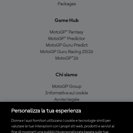
Packages
Game Hub
MotoGP™ Fantasy
MotoGP™ Predictor
MotoGP Guru Predict
MotoGP Guru Racing 25/26
MotoGP™26
Chi siamo
MotoGP Group
Informativa sui cookie
Avviso legale
Informativa sulla privacy
Personalizza la tua esperienza
Condizioni di acquisto
Dorna e i suoi fornitori utilizzano i cookie e tecnologie simili per
valutare le tue interazioni con i propri siti web, prodotti e servizi al
fine di mostrarti una pubblicità personalizzata basata sulle tue