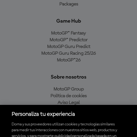
Packages
Game Hub
MotoGP™ Fantasy
MotoGP™ Predictor
MotoGP Guru Predict
MotoGP Guru Racing 25/26
MotoGP™26
Sobre nosotros
MotoGP Group
Política de cookies
Aviso Legal
Política de privacidad
Personaliza tu experiencia
Política de compra
Dorna y sus proveedores utilizan cookies y tecnologías similares
para medir tus interacciones con nuestros sitios web, productos y
servicios, y para mostrarte publicidad personalizada basada en un