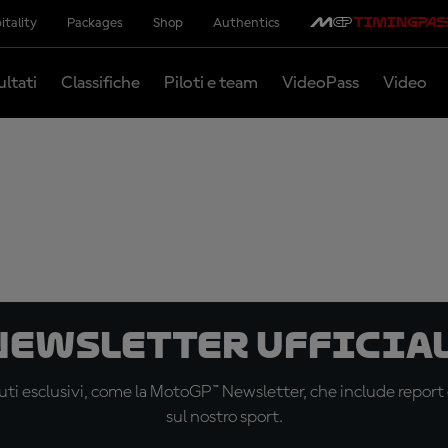
itality
Packages
Shop
Authentics
ultati
Classifiche
Piloti e team
VideoPass
Video
 newsletter ufficial
ti esclusivi, come la MotoGP™ Newsletter, che include report de
sul nostro sport.