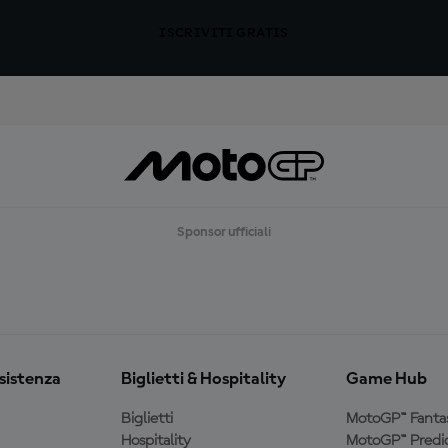
ISCRIVITI GRATIS
Sponsor ufficiali
ssistenza
Biglietti & Hospitality
Game Hub
Biglietti
MotoGP™ Fanta
Hospitality
MotoGP™ Predic