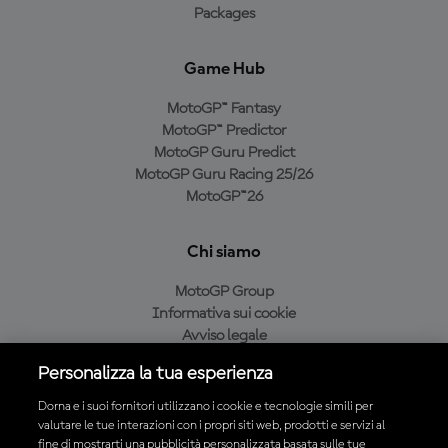
Packages
Game Hub
MotoGP™ Fantasy
MotoGP™ Predictor
MotoGP Guru Predict
MotoGP Guru Racing 25/26
MotoGP™26
Chi siamo
MotoGP Group
Informativa sui cookie
Avviso legale
Informativa sulla privacy
Personalizza la tua esperienza
Condizioni di acquisto
Dorna e i suoi fornitori utilizzano i cookie e tecnologie simili per
valutare le tue interazioni con i propri siti web, prodotti e servizi al
fine di mostrarti una pubblicità personalizzata basata sulle tue