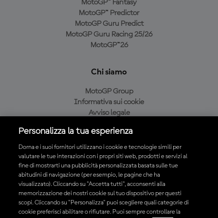
MotoGP™ Fantasy
MotoGP™ Predictor
MotoGP Guru Predict
MotoGP Guru Racing 25/26
MotoGP™26
Chi siamo
MotoGP Group
Informativa sui cookie
Avviso legale
Informativa sulla privacy
Personalizza la tua esperienza
Condizioni di acquisto
Dorna e i suoi fornitori utilizzano i cookie e tecnologie simili per
valutare le tue interazioni con i propri siti web, prodotti e servizi al
fine di mostrarti una pubblicità personalizzata basata sulle tue
Scarica l'app ufficiale MotoGP™
abitudini di navigazione (per esempio, le pagine che ha
visualizzato). Cliccando su "Accetta tutti", acconsenti alla
memorizzazione dei nostri cookie sul tuo dispositivo per questi
scopi. Cliccando su "Personalizza" puoi scegliere quali categorie di
cookie preferisci abilitare o rifiutare. Puoi sempre controllare la