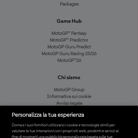
Packages
Game Hub
MotoGP™ Fantasy
MotoGP™ Predictor
MotoGP Guru Predict
MotoGP Guru Racing 25/26
MotoGP™26
Chi siamo
MotoGP Group
Informativa sui cookie
Avviso legale
Informativa sulla privacy
Personalizza la tua esperienza
Condizioni di acquisto
Dorna e i suoi fornitori utilizzano i cookie e tecnologie simili per
valutare le tue interazioni con i propri siti web, prodotti e servizi al
fine di mostrarti una pubblicità personalizzata basata sulle tue