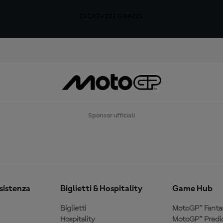
ISCRIVITI GRATIS
Sponsor ufficiali
ssistenza
Biglietti & Hospitality
Game Hub
Biglietti
MotoGP™ Fanta
Hospitality
MotoGP™ Predic