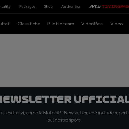
itality
Packages
Shop
Authentics
ultati
Classifiche
Piloti e team
VideoPass
Video
 newsletter ufficial
ti esclusivi, come la MotoGP™ Newsletter, che include report de
sul nostro sport.