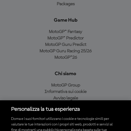
Packages
Game Hub
MotoGP™ Fantasy
MotoGP™ Predictor
MotoGP Guru Predict
MotoGP Guru Racing 25/26
MotoGP™26
Chi siamo
MotoGP Group
Informativa sui cookie
Avviso legale
Informativa sulla privacy
Personalizza la tua esperienza
Condizioni di acquisto
Dorna e i suoi fornitori utilizzano i cookie e tecnologie simili per
valutare le tue interazioni con i propri siti web, prodotti e servizi al
fine di mostrarti una pubblicità personalizzata basata sulle tue