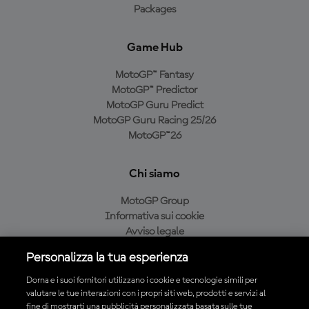
Packages
Game Hub
MotoGP™ Fantasy
MotoGP™ Predictor
MotoGP Guru Predict
MotoGP Guru Racing 25/26
MotoGP™26
Chi siamo
MotoGP Group
Informativa sui cookie
Avviso legale
Informativa sulla privacy
Personalizza la tua esperienza
Condizioni di acquisto
Dorna e i suoi fornitori utilizzano i cookie e tecnologie simili per
valutare le tue interazioni con i propri siti web, prodotti e servizi al
fine di mostrarti una pubblicità personalizzata basata sulle tue