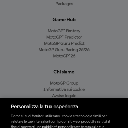
Packages
Game Hub
MotoGP™ Fantasy
MotoGP™ Predictor
MotoGP Guru Predict
MotoGP Guru Racing 25/26
MotoGP™26
Chi siamo
MotoGP Group
Informativa sui cookie
Avviso legale
Informativa sulla privacy
Personalizza la tua esperienza
Condizioni di acquisto
Dorna e i suoi fornitori utilizzano i cookie e tecnologie simili per
valutare le tue interazioni con i propri siti web, prodotti e servizi al
fine di mostrarti una pubblicità personalizzata basata sulle tue