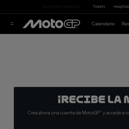
Tickets
Hospital
RIDER OF THE RACE
Calendario
Res
¡Recibe la
Crea ahora una cuenta de MotoGP™ y accede a con