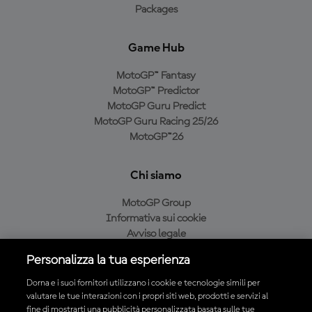
Packages
Game Hub
MotoGP™ Fantasy
MotoGP™ Predictor
MotoGP Guru Predict
MotoGP Guru Racing 25/26
MotoGP™26
Chi siamo
MotoGP Group
Informativa sui cookie
Avviso legale
Informativa sulla privacy
Personalizza la tua esperienza
Condizioni di acquisto
Dorna e i suoi fornitori utilizzano i cookie e tecnologie simili per
valutare le tue interazioni con i propri siti web, prodotti e servizi al
fine di mostrarti una pubblicità personalizzata basata sulle tue