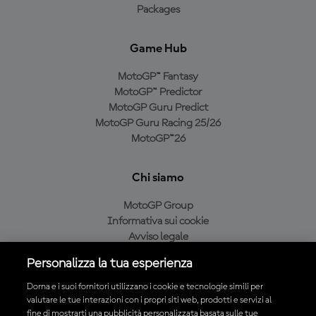
Packages
Game Hub
MotoGP™ Fantasy
MotoGP™ Predictor
MotoGP Guru Predict
MotoGP Guru Racing 25/26
MotoGP™26
Chi siamo
MotoGP Group
Informativa sui cookie
Avviso legale
Informativa sulla privacy
Personalizza la tua esperienza
Condizioni di acquisto
Dorna e i suoi fornitori utilizzano i cookie e tecnologie simili per
valutare le tue interazioni con i propri siti web, prodotti e servizi al
fine di mostrarti una pubblicità personalizzata basata sulle tue