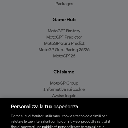
Packages
Game Hub
MotoGP™ Fantasy
MotoGP™ Predictor
MotoGP Guru Predict
MotoGP Guru Racing 25/26
MotoGP™26
Chi siamo
MotoGP Group
Informativa sui cookie
Avviso legale
Informativa sulla privacy
Personalizza la tua esperienza
Condizioni di acquisto
Dorna e i suoi fornitori utilizzano i cookie e tecnologie simili per
valutare le tue interazioni con i propri siti web, prodotti e servizi al
fine di mostrarti una pubblicità personalizzata basata sulle tue