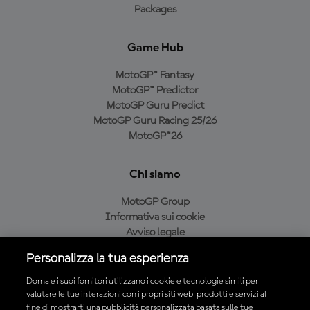
Packages
Game Hub
MotoGP™ Fantasy
MotoGP™ Predictor
MotoGP Guru Predict
MotoGP Guru Racing 25/26
MotoGP™26
Chi siamo
MotoGP Group
Informativa sui cookie
Avviso legale
Informativa sulla privacy
Personalizza la tua esperienza
Condizioni di acquisto
Dorna e i suoi fornitori utilizzano i cookie e tecnologie simili per
valutare le tue interazioni con i propri siti web, prodotti e servizi al
fine di mostrarti una pubblicità personalizzata basata sulle tue