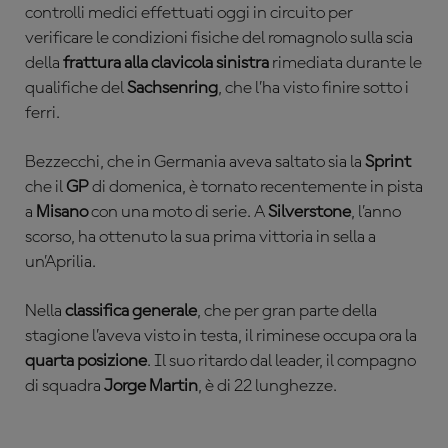
controlli medici effettuati oggi in circuito per
verificare le condizioni fisiche del romagnolo sulla scia
della
frattura alla clavicola sinistra
rimediata durante le
qualifiche del
Sachsenring
, che l’ha visto finire sotto i
ferri.
Bezzecchi, che in Germania aveva saltato sia la
Sprint
che il
GP
di domenica, è tornato recentemente in pista
a
Misano
con una moto di serie. A
Silverstone
, l’anno
scorso, ha ottenuto la sua prima vittoria in sella a
un’Aprilia.
Nella
classifica generale
, che per gran parte della
stagione l’aveva visto in testa, il riminese occupa ora la
quarta posizione
. Il suo ritardo dal leader, il compagno
di squadra
Jorge Martin
, è di 22 lunghezze.