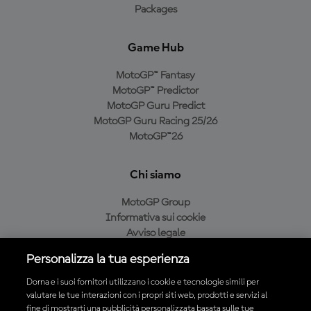
Packages
Game Hub
MotoGP™ Fantasy
MotoGP™ Predictor
MotoGP Guru Predict
MotoGP Guru Racing 25/26
MotoGP™26
Chi siamo
MotoGP Group
Informativa sui cookie
Avviso legale
Informativa sulla privacy
Personalizza la tua esperienza
Condizioni di acquisto
Dorna e i suoi fornitori utilizzano i cookie e tecnologie simili per
valutare le tue interazioni con i propri siti web, prodotti e servizi al
fine di mostrarti una pubblicità personalizzata basata sulle tue