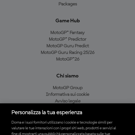
Packages
Game Hub
MotoGP™ Fantasy
MotoGP™ Predictor
MotoGP Guru Predict
MotoGP Guru Racing 25/26
MotoGP™26
Chi siamo
MotoGP Group
Informativa sui cookie
Avviso legale
Informativa sulla privacy
Personalizza la tua esperienza
Condizioni di acquisto
Dorna e i suoi fornitori utilizzano i cookie e tecnologie simili per
valutare le tue interazioni con i propri siti web, prodotti e servizi al
fine di mostrarti una pubblicità personalizzata basata sulle tue