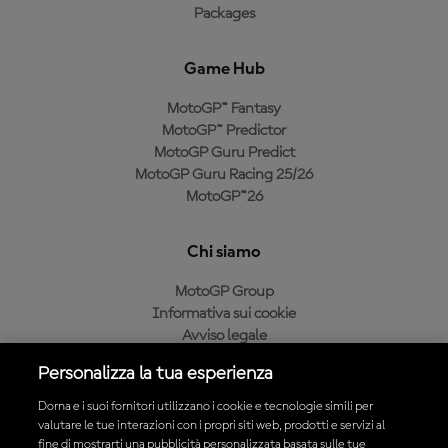
Packages
Game Hub
MotoGP™ Fantasy
MotoGP™ Predictor
MotoGP Guru Predict
MotoGP Guru Racing 25/26
MotoGP™26
Chi siamo
MotoGP Group
Informativa sui cookie
Avviso legale
Informativa sulla privacy
Personalizza la tua esperienza
Condizioni di acquisto
Dorna e i suoi fornitori utilizzano i cookie e tecnologie simili per
valutare le tue interazioni con i propri siti web, prodotti e servizi al
fine di mostrarti una pubblicità personalizzata basata sulle tue