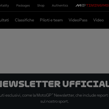
itality
Packages
Shop
Authentics
ultati
Classifiche
Piloti e team
VideoPass
Video
 newsletter ufficial
ti esclusivi, come la MotoGP™ Newsletter, che include report de
sul nostro sport.