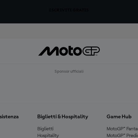
ISCRIVITI GRATIS
Sponsor ufficiali
ssistenza
Biglietti & Hospitality
Game Hub
Biglietti
MotoGP™ Fanta
Hospitality
MotoGP™ Predic