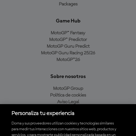
Packages
Game Hub
MotoGP™ Fantasy
MotoGP™ Predictor
MotoGP Guru Predict
MotoGP Guru Racing 25/26
MotoGP™26
Sobre nosotros
MotoGP Group
Política de cookies
Aviso Legal
Política de privacidad
Personaliza tu experiencia
Política de compra
Dorna y sus proveedores utilizan cookies y tecnologías similares
para medir tus interacciones con nuestros sitios web, productos y
servicios, y para mostrarte publicidad personalizada basada en un