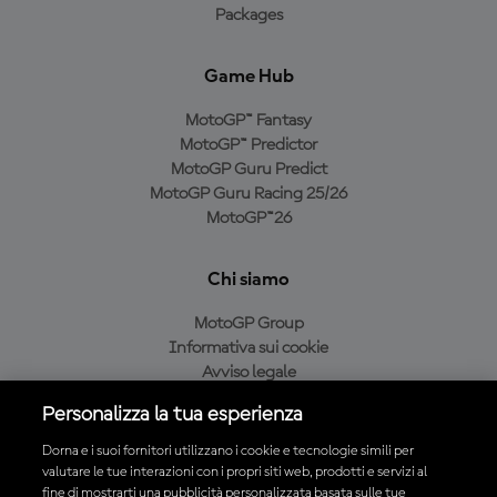
Packages
Game Hub
MotoGP™ Fantasy
MotoGP™ Predictor
MotoGP Guru Predict
MotoGP Guru Racing 25/26
MotoGP™26
Chi siamo
MotoGP Group
Informativa sui cookie
Avviso legale
Informativa sulla privacy
Personalizza la tua esperienza
Condizioni di acquisto
Dorna e i suoi fornitori utilizzano i cookie e tecnologie simili per
valutare le tue interazioni con i propri siti web, prodotti e servizi al
fine di mostrarti una pubblicità personalizzata basata sulle tue