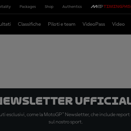
itality
Packages
Shop
Authentics
ultati
Classifiche
Piloti e team
VideoPass
Video
 newsletter ufficial
ti esclusivi, come la MotoGP™ Newsletter, che include report de
sul nostro sport.