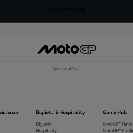
ISCRIVITI GRATIS
Sponsor ufficiali
ssistenza
Biglietti & Hospitality
Game Hub
Biglietti
MotoGP™ Fanta
Hospitality
MotoGP™ Predic