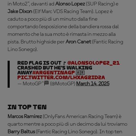
in Moto2™, davanti ad
Alonso Lopez
(SUP Racing) e
Jake Dixon
(Elf Marc VDS Racing Team). Lopez è
caduto a poco più di un minuto dalla fine
comportando l'esposizione della bandiera rossa dal
momento che la sua moto è rimasta in mezzo alla
pista. Brutto highside per
Aron Canet
(Fantic Racing
Lino Sonego).
Red Flag is out 🚩
@AlonsoLopez_21
crashed but he's walking
away
#ArgentinaGP
🇦🇷
pic.twitter.com/LHXAg2Idza
— MotoGP™🏁 (@MotoGP)
March 14, 2025
In top ten
Marcos Ramirez
(OnlyFans American Racing Team) è
quarto mentre a poco più di un decimo da lui troviamo
Barry Baltus
(Fantic Racing Lino Sonego). In top ten