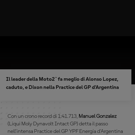
Il leader della Moto2™ fa meglio di Alonso Lopez,
caduto, e Dixon nella Practice del GP d'Argentina
Con un crono record di 1:41.713,
Manuel Gonzalez
(Liqui Moly Dynavolt Intact GP) detta il passo
nell'intensa Practice del GP YPF Energía d'Argentina