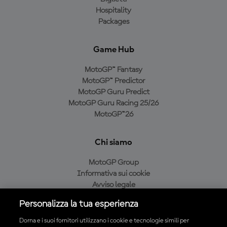
Hospitality
Packages
Game Hub
MotoGP™ Fantasy
MotoGP™ Predictor
MotoGP Guru Predict
MotoGP Guru Racing 25/26
MotoGP™26
Chi siamo
MotoGP Group
Informativa sui cookie
Avviso legale
Informativa sulla privacy
Personalizza la tua esperienza
Condizioni di acquisto
Dorna e i suoi fornitori utilizzano i cookie e tecnologie simili per