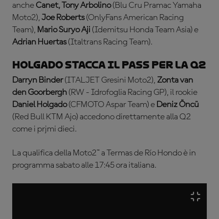
anche
Canet, Tony Arbolino
(Blu Cru Pramac Yamaha
Moto2),
Joe Roberts
(OnlyFans American Racing
Team),
Mario Suryo Aji
(Idemitsu Honda Team Asia) e
Adrian Huertas
(Italtrans Racing Team).
Holgado stacca il pass per la Q2
Darryn Binder
(ITALJET Gresini Moto2),
Zonta van
den Goorbergh
(RW - Idrofoglia Racing GP), il rookie
Daniel Holgado
(CFMOTO Aspar Team) e
Deniz Öncü
(Red Bull KTM Ajo) accedono direttamente alla Q2
come i prjmi dieci.
La qualifica della Moto2™ a Termas de Río Hondo è in
programma sabato alle 17:45 ora italiana.