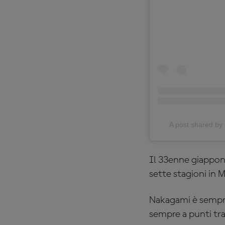
A post shared 
Il 33enne giappone
sette stagioni in
Nakagami è sempre
sempre a punti tra