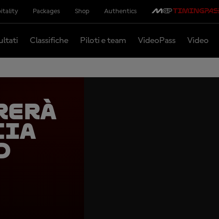
itality
Packages
Shop
Authentics
ultati
Classifiche
Piloti e team
VideoPass
Video
rerà
cia
d