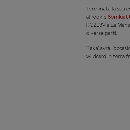
Terminata la sua 
al rookie
Somkiat 
RC213V a Le Mans d
diverse parti.
'Taka' avrà l'occa
wildcard in terra f