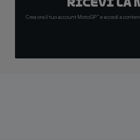
Ricevi la
Crea ora il tuo account MotoGP™ e accedi a contenu