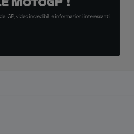
e MotoGP™!
i GP, video incredibili e informazioni interessanti