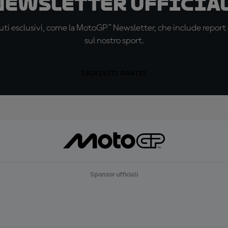
 newsletter ufficial
ti esclusivi, come la MotoGP™ Newsletter, che include report de
sul nostro sport.
ISCRIVITI GRATIS
Sponsor ufficiali