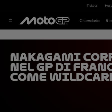
Tickets
Hosp
Calendario
Ris
Nakagami cor
nel GP di Fran
come wildcar