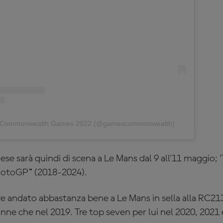
by Commonwealth Games 2022 (@gamescommonwealth)
se sarà quindi di scena a Le Mans dal 9 all'11 maggio; '
 MotoGP™ (2018-2024).
 andato abbastanza bene a Le Mans in sella alla RC2
nne che nel 2019. Tre top seven per lui nel 2020, 2021 