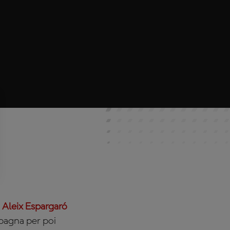
.
Aleix Espargaró
Spagna per poi