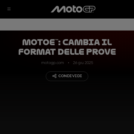
MotoE™: cambia il
format delle prove
motogp.com
26 giu 2025
CONDIVIDI