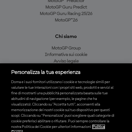
MotoGP™ Predictor
MotoGP Guru Predict
MotoGP Guru Racing 25/26
MotoGP™26
Chi siamo
MotoGP Group
Informativa sui cookie
Avviso legale
Informativa sulla privacy
Personalizza la tua esperienza
Condizioni di acquisto
Dorna e i suoi fornitori utilizzano i cookie e tecnologie simili per
valutare le tue interazioni con i propri siti web, prodotti e servizi al
fine di mostrarti una pubblicità personalizzata basata sulle tue
Scarica l'app ufficiale MotoGP™
abitudini di navigazione (per esempio, le pagine che ha
visualizzato). Cliccando su "Accetta tutti", acconsenti alla
memorizzazione dei nostri cookie sul tuo dispositivo per questi
scopi. Cliccando su "Personalizza" puoi scegliere quali categorie di
cookie preferisci abilitare o rifiutare. Puoi sempre controllare la
nostra Politica dei Cookie per ulteriori informazioni
Politica
© 2026 MotoGP Sports Entertainment Group. Tutti i diritti riservati.