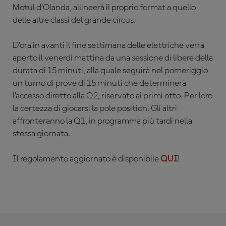
Motul d’Olanda, allineerà il proprio format a quello
delle altre classi del grande circus.
D’ora in avanti il fine settimana delle elettriche verrà
aperto il venerdì mattina da una sessione di libere della
durata di 15 minuti, alla quale seguirà nel pomeriggio
un turno di prove di 15 minuti che determinerà
l’accesso diretto alla Q2, riservato ai primi otto. Per loro
la
certezza di giocarsi la pole position. Gli altri
affronteranno la Q1, in programma più tardi nella
stessa giornata.
Il regolamento aggiornato è disponibile
QUI
!