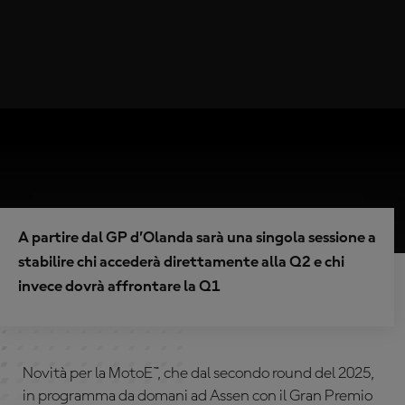
A partire dal GP d’Olanda sarà una singola sessione a
stabilire chi accederà direttamente alla Q2 e chi
invece dovrà affrontare la Q1
Novità per la MotoE™, che dal secondo round del 2025,
in programma da domani ad Assen con il Gran Premio