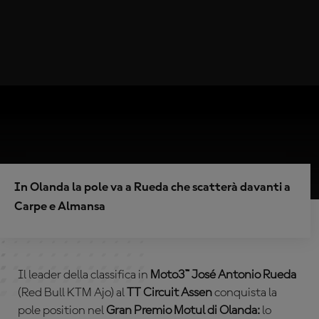
In Olanda la pole va a Rueda che scatterà davanti a
Carpe e Almansa
Il leader della classifica in
Moto3™ José Antonio Rueda
(Red Bull KTM Ajo) al
TT Circuit Assen
conquista la
pole position nel
Gran Premio Motul di Olanda:
lo