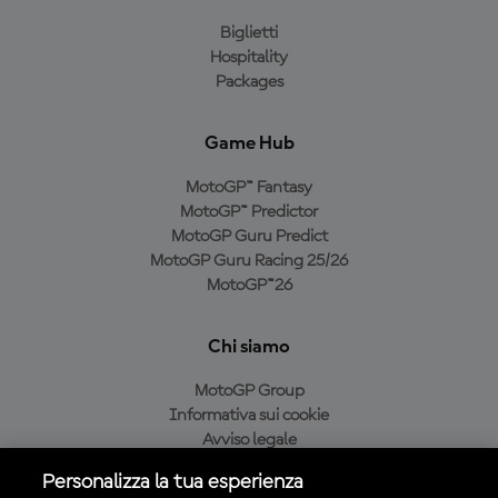
Biglietti
Hospitality
Packages
Game Hub
MotoGP™ Fantasy
MotoGP™ Predictor
MotoGP Guru Predict
MotoGP Guru Racing 25/26
MotoGP™26
Chi siamo
MotoGP Group
Informativa sui cookie
Avviso legale
Informativa sulla privacy
Personalizza la tua esperienza
Condizioni di acquisto