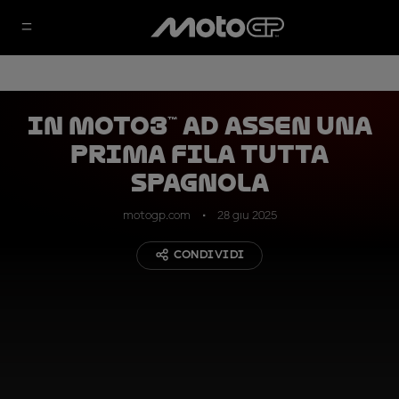
In Moto3™ ad Assen una
prima fila tutta
spagnola
motogp.com
28 giu 2025
CONDIVIDI