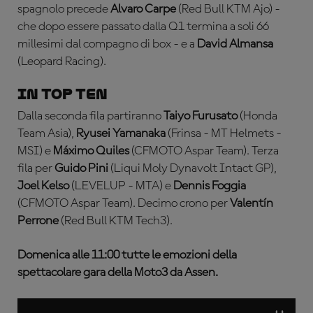
spagnolo precede
Alvaro Carpe
(Red Bull KTM Ajo) -
che dopo essere passato dalla Q1 termina a soli 66
millesimi dal compagno di box - e a
David Almansa
(Leopard Racing).
In top ten
Dalla seconda fila partiranno
Taiyo Furusato
(Honda
Team Asia),
Ryusei Yamanaka
(Frinsa - MT Helmets -
MSI) e
Máximo Quiles
(CFMOTO Aspar Team). Terza
fila per
Guido Pini
(Liqui Moly Dynavolt Intact GP),
Joel Kelso
(LEVELUP - MTA) e
Dennis Foggia
(CFMOTO Aspar Team). Decimo crono per
Valentín
Perrone
(Red Bull KTM Tech3).
Domenica alle 11:00 tutte le emozioni della
spettacolare gara della Moto3 da Assen.