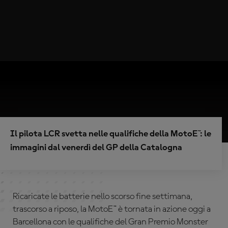
Il pilota LCR svetta nelle qualifiche della MotoE™: le
immagini dal venerdì del GP della Catalogna
Ricaricate le batterie nello scorso fine settimana,
trascorso a riposo, la MotoE™ è tornata in azione oggi a
Barcellona con le qualifiche del Gran Premio Monster