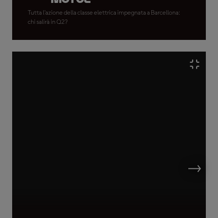
Tutta l'azione della classe elettrica impegnata a Barcellona:
chi salirà in Q2?