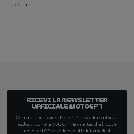
annoia
ABBONATI ADESSO!
Ricevi la newsletter
ufficiale MotoGP™!
Crea ora il tuo account MotoGP™ e accedi a contenuti
esclusivi, come la MotoGP™ Newsletter, che include
report dei GP, video incredibili e informazioni