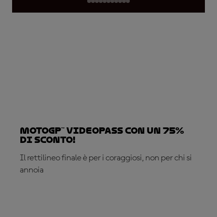
MotoGP™ VideoPass con un 75%
di sconto!
Il rettilineo finale è per i coraggiosi, non per chi si
annoia
ABBONATI ADESSO!