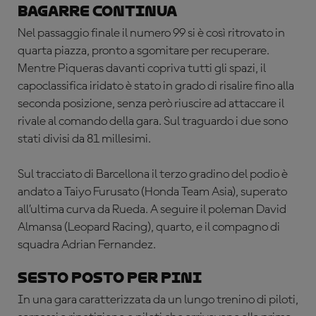
Bagarre continua
Nel passaggio finale il numero 99 si è così ritrovato in
quarta piazza, pronto a sgomitare per recuperare.
Mentre Piqueras davanti copriva tutti gli spazi, il
capoclassifica iridato è stato in grado di risalire fino alla
seconda posizione, senza però riuscire ad attaccare il
rivale al comando della gara. Sul traguardo i due sono
stati divisi da 81 millesimi.
Sul tracciato di Barcellona il terzo gradino del podio è
andato a Taiyo Furusato (Honda Team Asia), superato
all’ultima curva da Rueda. A seguire il poleman David
Almansa (Leopard Racing), quarto, e il compagno di
squadra Adrian Fernandez.
Sesto posto per Pini
In una gara caratterizzata da un lungo trenino di piloti,