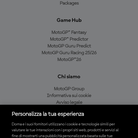
Packages
Game Hub
MotoGP™ Fantasy
MotoGP™ Predictor
MotoGP Guru Predict
MotoGP Guru Racing 25/26
MotoGP™26
Chi siamo
MotoGP Group
Informativa sui cookie
Avviso legale
Informativa sulla privacy
Personalizza la tua esperienza
Condizioni di acquisto
Dorna e i suoi fornitori utilizzano i cookie e tecnologie simili per
valutare le tue interazioni con i propri siti web, prodotti e servizi al
fine di mostrarti una pubblicità personalizzata basata sulle tue