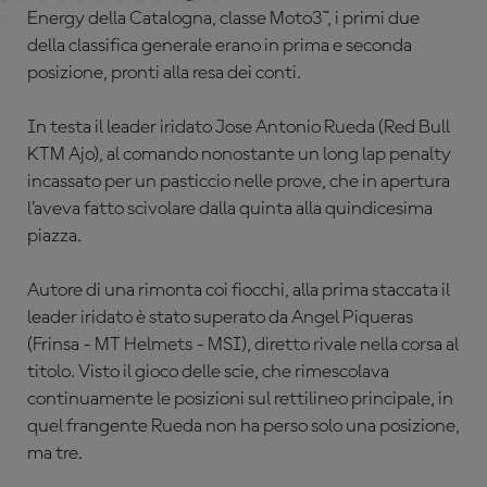
Energy della Catalogna, classe Moto3™, i primi due
della classifica generale erano in prima e seconda
posizione, pronti alla resa dei conti.
In testa il leader iridato Jose Antonio Rueda (Red Bull
KTM Ajo), al comando nonostante un long lap penalty
incassato per un pasticcio nelle prove, che in apertura
l’aveva fatto scivolare dalla quinta alla quindicesima
piazza.
Autore di una rimonta coi fiocchi, alla prima staccata il
leader iridato è stato superato da Angel Piqueras
(
Frinsa - MT Helmets - MSI)
, diretto rivale nella corsa al
titolo. Visto il gioco delle scie, che rimescolava
continuamente le posizioni sul rettilineo principale, in
quel frangente Rueda non ha perso solo una posizione,
ma tre.