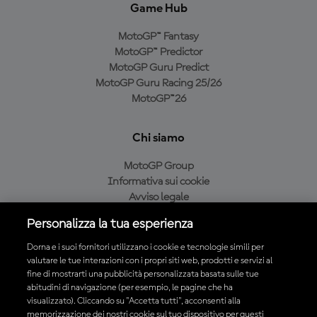
Game Hub
MotoGP™ Fantasy
MotoGP™ Predictor
MotoGP Guru Predict
MotoGP Guru Racing 25/26
MotoGP™26
Chi siamo
MotoGP Group
Informativa sui cookie
Avviso legale
Informativa sulla privacy
Personalizza la tua esperienza
Condizioni di acquisto
Dorna e i suoi fornitori utilizzano i cookie e tecnologie simili per
valutare le tue interazioni con i propri siti web, prodotti e servizi al
fine di mostrarti una pubblicità personalizzata basata sulle tue
Scarica l'app ufficiale MotoGP™
abitudini di navigazione (per esempio, le pagine che ha
visualizzato). Cliccando su "Accetta tutti", acconsenti alla
memorizzazione dei nostri cookie sul tuo dispositivo per questi