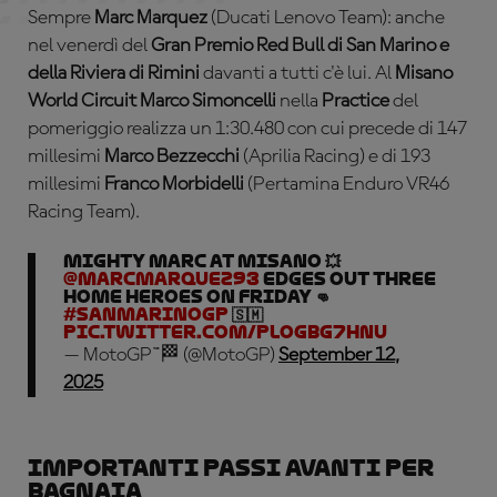
Sempre
Marc Marquez
(Ducati Lenovo Team): anche
nel venerdì del
Gran Premio Red Bull di San Marino e
della Riviera di Rimini
davanti a tutti c'è lui. Al
Misano
World Circuit Marco Simoncelli
nella
Practice
del
pomeriggio realizza un 1:30.480 con cui precede di 147
millesimi
Marco Bezzecchi
(Aprilia Racing) e di 193
millesimi
Franco Morbidelli
(Pertamina Enduro VR46
Racing Team).
Mighty Marc at Misano 💥
@marcmarquez93
edges out three
home heroes on Friday 👊
#SanMarinoGP
🇸🇲
pic.twitter.com/PLOGbg7HnU
— MotoGP™🏁 (@MotoGP)
September 12,
2025
Importanti passi avanti per
Bagnaia