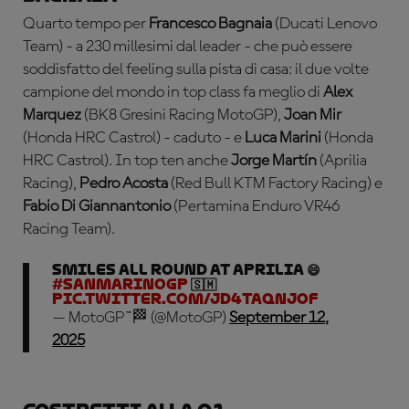
Quarto tempo per
Francesco Bagnaia
(Ducati Lenovo
Team) - a 230 millesimi dal leader - che può essere
soddisfatto del feeling sulla pista di casa: il due volte
campione del mondo in top class fa meglio di
Alex
Marquez
(BK8 Gresini Racing MotoGP),
Joan Mir
(Honda HRC Castrol) - caduto - e
Luca Marini
(Honda
HRC Castrol). In top ten anche
Jorge Martín
(Aprilia
Racing),
Pedro Acosta
(Red Bull KTM Factory Racing) e
Fabio Di Giannantonio
(Pertamina Enduro VR46
Racing Team).
Smiles all round at Aprilia 😄
#SanMarinoGP
🇸🇲
pic.twitter.com/jd4tAqnJof
— MotoGP™🏁 (@MotoGP)
September 12,
2025