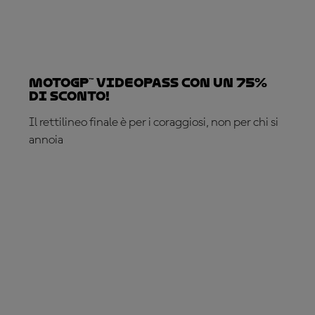
MotoGP™ VideoPass con un 75%
di sconto!
Il rettilineo finale è per i coraggiosi, non per chi si
annoia
ABBONATI ADESSO!