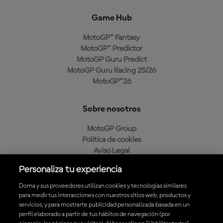
Game Hub
MotoGP™ Fantasy
MotoGP™ Predictor
MotoGP Guru Predict
MotoGP Guru Racing 25/26
MotoGP™26
Sobre nosotros
MotoGP Group
Política de cookies
Aviso Legal
Política de privacidad
Personaliza tu experiencia
Política de compra
Dorna y sus proveedores utilizan cookies y tecnologías similares
para medir tus interacciones con nuestros sitios web, productos y
servicios, y para mostrarte publicidad personalizada basada en un
Descarga la aplicación oficial de MotoGP™
perfil elaborado a partir de tus hábitos de navegación (por