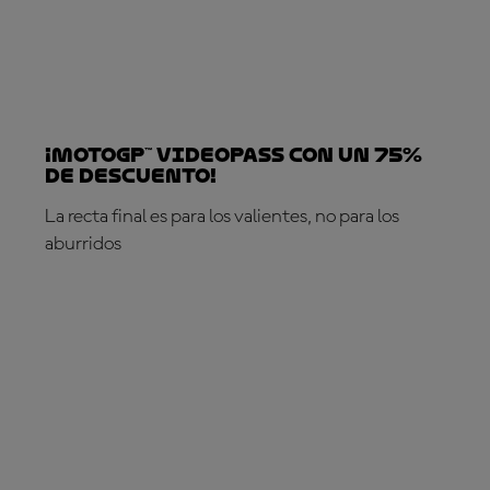
¡MotoGP™ VideoPass con un 75%
de descuento!
La recta final es para los valientes, no para los
aburridos
¡SUSCRÍBETE YA!