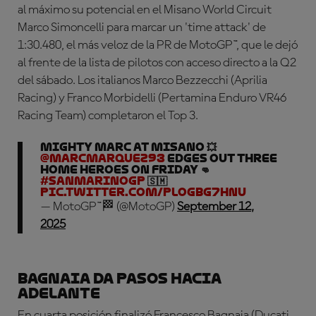
al máximo su potencial en el Misano World Circuit
Marco Simoncelli para marcar un 'time attack' de
1:30.480, el más veloz de la PR de MotoGP™, que le dejó
al frente de la lista de pilotos con acceso directo a la Q2
del sábado. Los italianos Marco Bezzecchi (Aprilia
Racing) y Franco Morbidelli (Pertamina Enduro VR46
Racing Team) completaron el Top 3.
Mighty Marc at Misano 💥
@marcmarquez93
edges out three
home heroes on Friday 👊
#SanMarinoGP
🇸🇲
pic.twitter.com/PLOGbg7HnU
— MotoGP™🏁 (@MotoGP)
September 12,
2025
Bagnaia da pasos hacia
adelante
En cuarta posición finalizó Francesco Bagnaia (Ducati