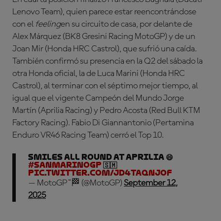
Lenovo Team), quien parece estar reencontrándose
con el
feeling
en su circuito de casa, por delante de
Alex Márquez (BK8 Gresini Racing MotoGP) y de un
Joan Mir (Honda HRC Castrol), que sufrió una caída.
También confirmó su presencia en la Q2 del sábado la
otra Honda oficial, la de Luca Marini (Honda HRC
Castrol), al terminar con el séptimo mejor tiempo, al
igual que el vigente Campeón del Mundo Jorge
Martín (Aprilia Racing) y Pedro Acosta (Red Bull KTM
Factory Racing). Fabio Di Giannantonio (Pertamina
Enduro VR46 Racing Team) cerró el Top 10.
Smiles all round at Aprilia 😄
#SanMarinoGP
🇸🇲
pic.twitter.com/jd4tAqnJof
— MotoGP™🏁 (@MotoGP)
September 12,
2025