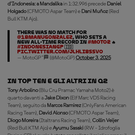
d'Indonesia: a Mandalika
in 1:32.996 precede
Daniel
Holgado
(CFMOTO Aspar Team) e
Dani Muñoz
(Red
Bull KTM Ajo).
There was no match for
@18ManuGonzalez
, who sets a
new all-time record in
#Moto2
🔥
#IndonesianGP
🇮🇩
pic.twitter.com/JlhLI8ssVO
— MotoGP™🏁 (@MotoGP)
October 3, 2025
In top ten e gli altri in Q2
Tony Arbolino
(Blu Cru Pramac Yamaha Moto2) è
quarto davanti a
Jake Dixon
(Elf Marc VDS Racing
Team), seguito da
Marcos Ramirez
(OnlyFans American
Racing Team),
David Alonso
(CFMOTO Aspar Team),
Diogo Moreira
(Italtrans Racing Team),
Collin Veijer
(Red Bull KTM Ajo) e
Ayumu Sasaki
(RW - Idrofoglia