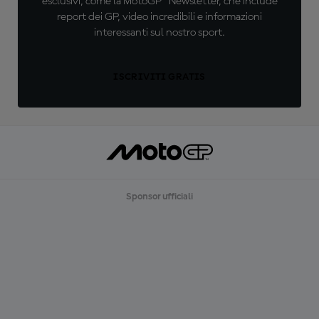
esclusivi, come la MotoGP™ Newsletter, che include
report dei GP, video incredibili e informazioni
interessanti sul nostro sport.
ISCRIVITI GRATIS
Sponsor ufficiali