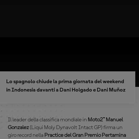
Lo spagnolo chiude la prima giornata del weekend
in Indonesia davanti a Dani Holgado e Dani Muñoz
Il leader della classifica mondiale in
Moto2™ Manuel
Gonzalez
(Liqui Moly Dynavolt Intact GP) firma un
giro record nella
Practice del Gran Premio Pertamina