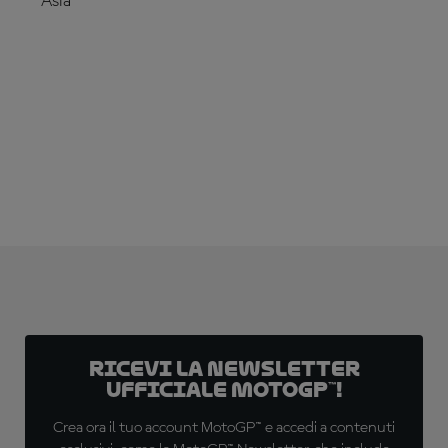
Asia
ABBONATI ADESSO!
Ricevi la newsletter
ufficiale MotoGP™!
Crea ora il tuo account MotoGP™ e accedi a contenuti