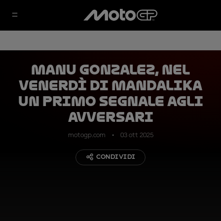
Manu Gonzalez, nel
venerdì di Mandalika
un primo segnale agli
avversari
motogp.com
03 ott 2025
CONDIVIDI