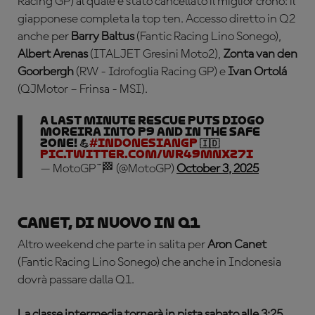
Racing GP) al quale è stato cancellato il miglior crono: il
giapponese completa la top ten. Accesso diretto in Q2
anche per
Barry Baltus
(Fantic Racing Lino Sonego),
Albert Arenas
(ITALJET Gresini Moto2),
Zonta van den
Goorbergh
(RW - Idrofoglia Racing GP) e
Ivan Ortolá
(QJMotor – Frinsa - MSI).
A last minute rescue puts Diogo
Moreira into P9 and in the safe
zone! 💪
#IndonesianGP
🇮🇩
pic.twitter.com/wr49MNXz7I
— MotoGP™🏁 (@MotoGP)
October 3, 2025
Canet, di nuovo in Q1
Altro weekend che parte in salita per
Aron Canet
(Fantic Racing Lino Sonego) che anche in Indonesia
dovrà passare dalla Q1.
La classe intermedia tornerà in pista sabato alle 3:25