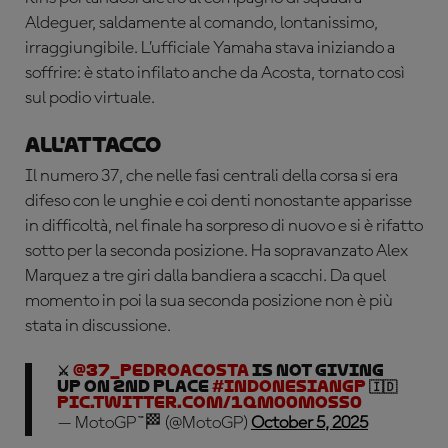
Aldeguer, saldamente al comando, lontanissimo,
irraggiungibile. L’ufficiale Yamaha stava iniziando a
soffrire: è stato infilato anche da Acosta, tornato così
sul podio virtuale.
All'attacco
Il numero 37, che nelle fasi centrali della corsa si era
difeso con le unghie e coi denti nonostante apparisse
in difficoltà, nel finale ha sorpreso di nuovo e si è rifatto
sotto per la seconda posizione. Ha sopravanzato Alex
Marquez a tre giri dalla bandiera a scacchi. Da quel
momento in poi la sua seconda posizione non è più
stata in discussione.
⚔️
@37_pedroacosta
is NOT giving
up on 2nd place
#IndonesianGP
🇮🇩
pic.twitter.com/1QM00MoSS0
— MotoGP™🏁 (@MotoGP)
October 5, 2025