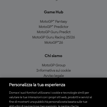
Game Hub
MotoGP™ Fantasy
MotoGP™ Predictor
MotoGP Guru Predict
MotoGP Guru Racing 25/26
MotoGP™26
Chi siamo
MotoGP Group
Informativa sui cookie
Avviso legale
Informativa sulla privacy
Personalizza la tua esperienza
Condizioni di acquisto
Dorna e i suoi fornitori utilizzano i cookie e tecnologie simili per
valutare le tue interazioni con i propri siti web, prodotti e servizi al
fine di mostrarti una pubblicità personalizzata basata sulle tue
Scarica l'app ufficiale MotoGP™
abitudini di navigazione (per esempio, le pagine che ha