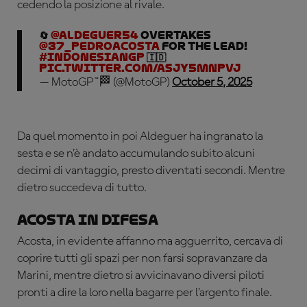
cedendo la posizione al rivale.
🔄
@aldeguer54
overtakes
@37_pedroacosta
for the lead!
#IndonesianGP
🇮🇩
pic.twitter.com/aSjy5MNpVj
— MotoGP™🏁 (@MotoGP)
October 5, 2025
Da quel momento in poi Aldeguer ha ingranato la
sesta e se n’è andato accumulando subito alcuni
decimi di vantaggio, presto diventati secondi. Mentre
dietro succedeva di tutto.
Acosta in difesa
Acosta, in evidente affanno ma agguerrito, cercava di
coprire tutti gli spazi per non farsi sopravanzare da
Marini, mentre dietro si avvicinavano diversi piloti
pronti a dire la loro nella bagarre per l’argento finale.