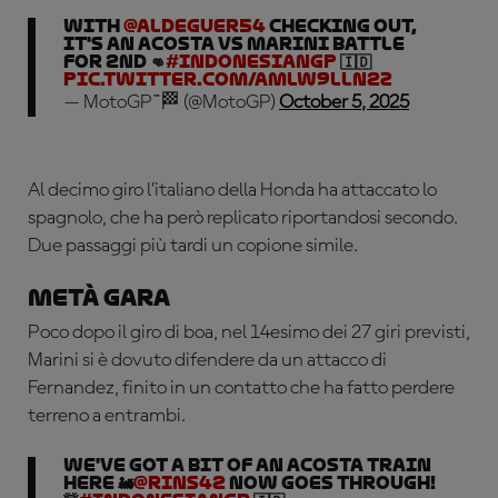
With
@aldeguer54
checking out,
it's an Acosta vs Marini battle
for 2nd 👊
#IndonesianGP
🇮🇩
pic.twitter.com/AMlw9lLn2z
— MotoGP™🏁 (@MotoGP)
October 5, 2025
Al decimo giro l’italiano della Honda ha attaccato lo
spagnolo, che ha però replicato riportandosi secondo.
Due passaggi più tardi un copione simile.
Metà gara
Poco dopo il giro di boa, nel 14esimo dei 27 giri previsti,
Marini si è dovuto difendere da un attacco di
Fernandez, finito in un contatto che ha fatto perdere
terreno a entrambi.
We've got a bit of an Acosta train
here 🚂
@rins42
now goes through!