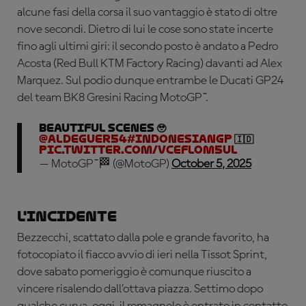
alcune fasi della corsa il suo vantaggio è stato di oltre
nove secondi. Dietro di lui le cose sono state incerte
fino agli ultimi giri: il secondo posto è andato a Pedro
Acosta (Red Bull KTM Factory Racing) davanti ad Alex
Marquez. Sul podio dunque entrambe le Ducati GP24
del team BK8 Gresini Racing MotoGP™.
Beautiful scenes 🥹
@aldeguer54
#IndonesianGP
🇮🇩
pic.twitter.com/VCeFlOM5uL
— MotoGP™🏁 (@MotoGP)
October 5, 2025
L'incidente
Bezzecchi, scattato dalla pole e grande favorito, ha
fotocopiato il fiacco avvio di ieri nella Tissot Sprint,
dove sabato pomeriggio è comunque riuscito a
vincere risalendo dall’ottava piazza. Settimo dopo