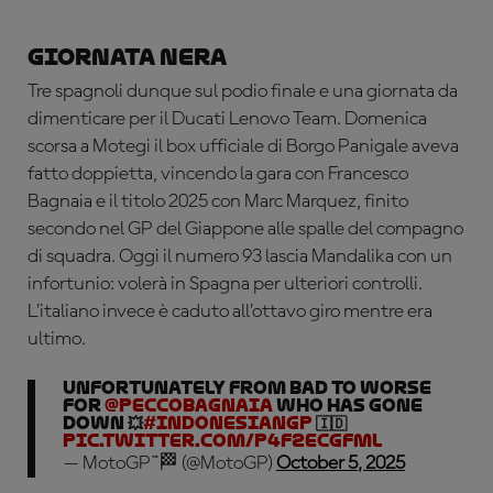
Giornata nera
Tre spagnoli dunque sul podio finale e una giornata da
dimenticare per il Ducati Lenovo Team. Domenica
scorsa a Motegi il box ufficiale di Borgo Panigale aveva
fatto doppietta, vincendo la gara con Francesco
Bagnaia e il titolo 2025 con Marc Marquez, finito
secondo nel GP del Giappone alle spalle del compagno
di squadra. Oggi il numero 93 lascia Mandalika con un
infortunio: volerà in Spagna per ulteriori controlli.
L’italiano invece è caduto all’ottavo giro mentre era
ultimo.
Unfortunately from bad to worse
for
@peccobagnaia
who has gone
down 💥
#IndonesianGP
🇮🇩
pic.twitter.com/p4f2eCGFmL
— MotoGP™🏁 (@MotoGP)
October 5, 2025