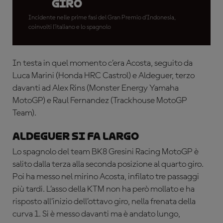
giro
Incidente nelle prime fasi del Gran Premio d’Indonesia,
coinvolti l’italiano e lo spagnolo
In testa in quel momento c’era Acosta, seguito da
Luca Marini (Honda HRC Castrol) e Aldeguer, terzo
davanti ad Alex Rins (Monster Energy Yamaha
MotoGP) e Raul Fernandez (Trackhouse MotoGP
Team).
Aldeguer si fa largo
Lo spagnolo del team BK8 Gresini Racing MotoGP è
salito dalla terza alla seconda posizione al quarto giro.
Poi ha messo nel mirino Acosta, infilato tre passaggi
più tardi. L’asso della KTM non ha però mollato e ha
risposto all’inizio
dell’ottavo giro, nella frenata della
curva 1. Si è messo davanti ma è andato lungo,