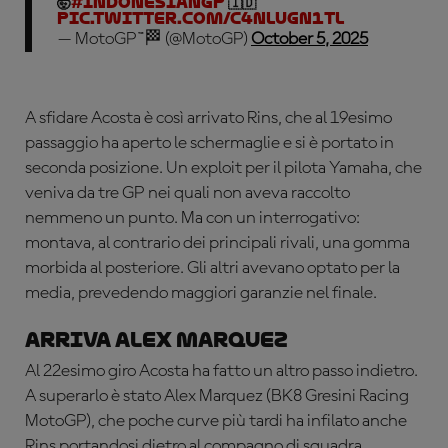
🤯
#IndonesianGP
🇮🇩
pic.twitter.com/c4Nlugn1Tl
— MotoGP™🏁 (@MotoGP)
October 5, 2025
A sfidare Acosta è così arrivato Rins, che al 19esimo
passaggio ha aperto le schermaglie e si è portato in
seconda posizione. Un exploit per il pilota Yamaha, che
veniva da tre GP nei quali non aveva raccolto
nemmeno un punto. Ma con un interrogativo:
montava, al contrario dei principali rivali, una gomma
morbida al posteriore. Gli altri avevano optato per la
media, prevedendo maggiori garanzie nel finale.
Arriva Alex Marquez
Al 22esimo giro Acosta ha fatto un altro passo indietro.
A superarlo è stato Alex Marquez (BK8 Gresini Racing
MotoGP), che poche curve più tardi ha infilato anche
Rins portandosi dietro al compagno di squadra