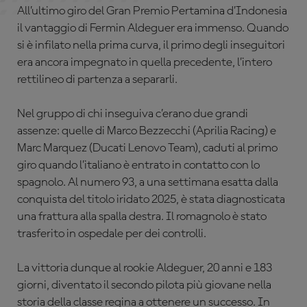
All’ultimo giro del Gran Premio Pertamina d’Indonesia
il vantaggio di Fermin Aldeguer era immenso. Quando
si è infilato nella prima curva, il primo degli inseguitori
era ancora impegnato in quella precedente, l’intero
rettilineo di partenza a separarli.
Nel gruppo di chi inseguiva c’erano due grandi
assenze: quelle di Marco Bezzecchi (Aprilia Racing) e
Marc Marquez (Ducati Lenovo Team), caduti al primo
giro quando l’italiano è entrato in contatto con lo
spagnolo. Al numero 93, a una settimana esatta dalla
conquista del titolo iridato 2025, è stata diagnosticata
una frattura alla spalla destra. Il romagnolo è stato
trasferito in ospedale per dei controlli.
La vittoria dunque al rookie Aldeguer, 20 anni e 183
giorni, diventato il secondo pilota più giovane nella
storia della classe regina a ottenere un successo. In