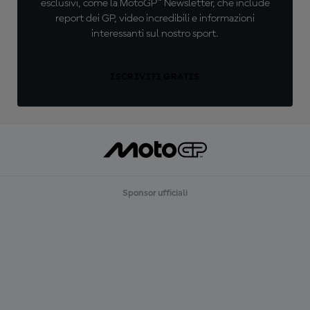
esclusivi, come la MotoGP™ Newsletter, che include
report dei GP, video incredibili e informazioni
interessanti sul nostro sport.
ISCRIVITI GRATIS
Sponsor ufficiali