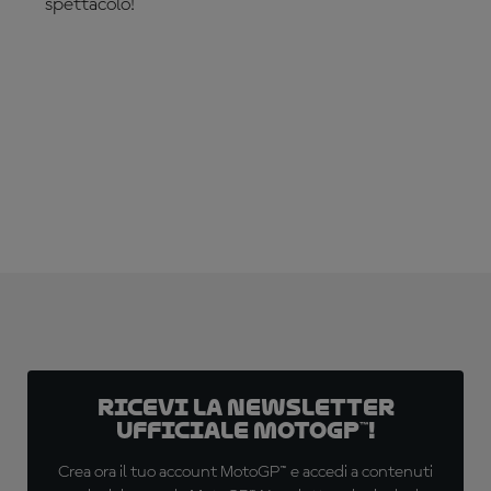
spettacolo!
SCOPRILO ORA!
Ricevi la newsletter
ufficiale MotoGP™!
Crea ora il tuo account MotoGP™ e accedi a contenuti