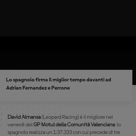
Lo spagnolo firma il miglior tempo davanti ad
Adrian Fernandez e Perrone
David Almansa
(Leopard Racing) è il migliore nel
venerdì del
GP Motul della Comunità Valenciana
: lo
spagnolo realizza un 1:37.333 con cui precede di tre