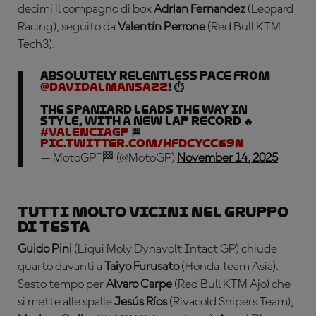
decimi il compagno di box
Adrian Fernandez
(Leopard
Racing), seguito da
Valentín Perrone
(Red Bull KTM
Tech3).
Absolutely RELENTLESS pace from
@DavidAlmansa22
! ⏱️
The Spaniard leads the way in
style, with a new lap record 🔥
#ValenciaGP
🏁
pic.twitter.com/hfDcYCc69n
— MotoGP™🏁 (@MotoGP)
November 14, 2025
Tutti molto vicini nel gruppo
di testa
Guido Pini
(Liqui Moly Dynavolt Intact GP) chiude
quarto davanti a
Taiyo Furusato
(Honda Team Asia).
Sesto tempo per
Alvaro Carpe
(Red Bull KTM Ajo) che
si mette alle spalle
Jesús Ríos
(Rivacold Snipers Team),