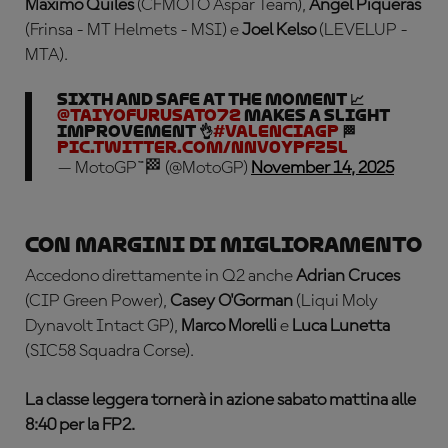
Maximo Quiles
(CFMOTO Aspar Team),
Angel Piqueras
(Frinsa - MT Helmets - MSI) e
Joel Kelso
(LEVELUP -
MTA).
Sixth and safe at the moment 📈
@Taiyofurusato72
makes a slight
improvement 👌
#ValenciaGP
🏁
pic.twitter.com/Nnv0YpFZ5L
— MotoGP™🏁 (@MotoGP)
November 14, 2025
Con margini di miglioramento
Accedono direttamente in Q2 anche
Adrian Cruces
(CIP Green Power),
Casey O'Gorman
(Liqui Moly
Dynavolt Intact GP),
Marco Morelli
e
Luca Lunetta
(SIC58 Squadra Corse).
La classe leggera tornerà in azione sabato mattina alle
8:40 per la FP2.