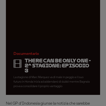
Documentario
There Can Be Only One -
2^ stagione: Episodio
3
La stagione di Marc Marquez va di male in peggio e il suo
futuro in Honda inizia ad addendarsi di dubbi mentre Bagnaia
prova a consolidare il proprio vantaggio
Nel GP d'Indonesia giunse la notizia che sarebbe