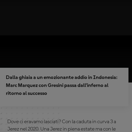
Dalla ghiaia a un emozionante addio in Indonesia:
Marc Marquez con Gresini passa dall'inferno al
ritorno al successo
Dove ci eravamo lasciati? Con la caduta in curva 3 a
Jerez nel 2020. Una Jerez in piena estate ma con le