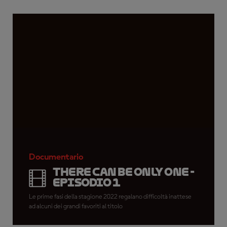
Documentario
There Can Be Only One -
Episodio 1
Le prime fasi della stagione 2022 regalano difficoltà inattese
ad alcuni dei grandi favoriti al titolo