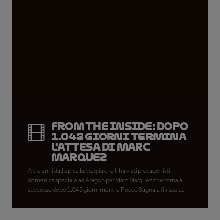
From the Inside: dopo
1.043 giorni termina
l'attesa di Marc
Marquez
A tre anni dall'epica battaglia che li ha visti protagonisti,
domenica speciale ad Aragon per Marc Marquez che torna al
successo dopo 1.043 giorni mentre Pecco Bagnaia finisce a
terra