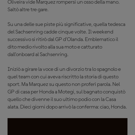
Oliveira vide Marquez rompersi un osso della mano.
Saltò altre tre gare.
Su una delle sue piste più significative, quella tedesca
del Sachsenring cadde cinque volte. Il weekend
successivo si ritirò dal GP d'Olanda. Emblematico il
dito medio rivolto alla sua moto e catturato
dall'onboard al Sachsenring.
Iniziò a girare la voce di un divorzio tra lo spagnolo e
quel team con cui aveva riscritto la storia di questo
sport. Ma Marquez su questo non proferì parola. Nel
GP di casa per Honda a Motegi, sul bagnato conquistò
quello che divenne il suo ultimo podio con la Casa
alata. Dieci giorni dopo arrivò la conferma: ciao, Honda.