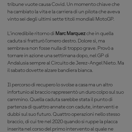
tribune vuote causa Covid. Un momento chiave che
ha cambiato la vita e la carriera di un pilota che aveva
vinto sei degli ultimi sette titoli mondiali MotoGP.
L'incredibile ritorno di
Marc Marquez
che in quella
caduta si fratturò l'omero destro. Dolore sì, ma
sembrava non fosse nulla di troppo grave. Provò a
tornare in azione una settimana dopo, nel GP di
Andalusia sempre al Circuito de Jerez-Angel Nieto. Ma
il sabato dovette alzare bandiera bianca.
Il percorso di recupero lo svolse a casa ma un altro
infortunio al braccio rappresentò un duro colpo sul suo
cammino. Quella caduta sarebbe stata il punto di
partenza di quattro annate con cadute, interventi e
dubbi sul suo futuro. Quattro operazioni nello stesso
braccio, di cui tre nel 2020 quando si ruppe la placca
inserita nel corso del primo intervento al quale ne