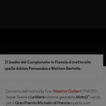
Il leader del Campionato in Francia si mette alle
spalle Adrian Fernandez e Matteo Bertelle
Dominio dall'inizio alla fine:
Maximo Quiles
(CFMOTO
Aspar Team) a
Le Mans
vince la gara della
Moto3™
valida
per il
Gran
Premio Michelin di Francia
e porta a 46