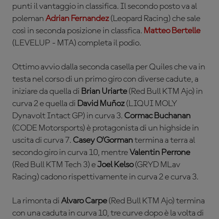
punti il vantaggio in classifica. Il secondo posto va al
poleman
Adrian Fernandez
(Leopard Racing) che sale
così in seconda posizione in classfica
.
Matteo Bertelle
(LEVELUP - MTA) completa il podio.
Ottimo avvio dalla seconda casella per Quiles che va in
testa nel corso di un primo giro con diverse cadute, a
iniziare da quella di
Brian Uriarte
(Red Bull KTM Ajo) in
curva 2 e quella di
David Muñoz
(LIQUI MOLY
Dynavolt Intact GP) in curva 3.
Cormac Buchanan
(CODE Motorsports) è protagonista di un highside in
uscita di curva 7.
Casey O'Gorman
termina a terra al
secondo giro in curva 10, mentre
Valentin Perrone
(Red Bull KTM Tech 3) e
Joel Kelso
(GRYD MLav
Racing) cadono rispettivamente in curva 2 e curva 3.
La rimonta di
Alvaro Carpe
(Red Bull KTM Ajo) termina
con una caduta in curva 10, tre curve dopo è la volta di