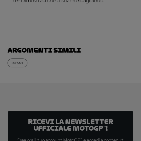
te? Dimostraci che ci stiamo sbagliando.
ABBONATI ADESSO!
Argomenti simili
REPORT
Ricevi la newsletter
ufficiale MotoGP™!
Crea ora il tuo account MotoGP™ e accedi a contenuti