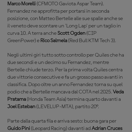
Marco Morelli
(CFMOTO Gaviota Aspar Team).
Fernandez ne approfitta per portarsi in seconda
posizione, con M
atteo Bertelle
alle sue spalle anche se
il veneto deve scontare un 'Long Lap' per un taglio in
curva 10. A terra anche
Scott Ogden
(CIP
GreenPower) e
Rico Salmela
(Red Bull KTM Tech 3).
Negli ultimi giri tutto sotto controllo per Quiles che ha
due secondi e un decimo su Fernandez, mentre
Bertelle chiude terzo. Per la prima volta Quiles centra
due vittorie consecutive e fa un grosso passo avanti in
classifica. Dopo oltre un anno Fernandez torna su quel
podio che a Bertelle mancava dal COTA nel 2025.
Veda
Pratama
(Honda Team Asia) termina quarto davanti a
Joel Esteban
(LEVELUP-MTA), partito 20°.
Parte dalla quarta fila e arriva sesto: buona gara per
Guido Pini
(Leopard Racing) davanti ad
Adrian Cruces