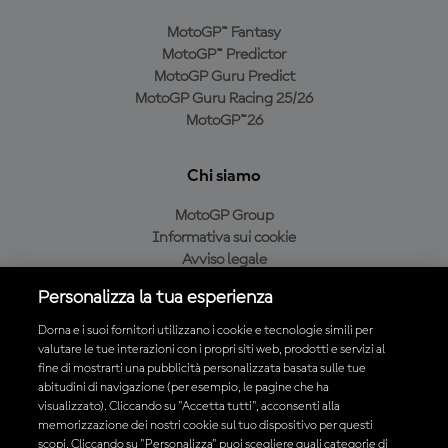
MotoGP™ Fantasy
MotoGP™ Predictor
MotoGP Guru Predict
MotoGP Guru Racing 25/26
MotoGP™26
Chi siamo
MotoGP Group
Informativa sui cookie
Avviso legale
Informativa sulla privacy
Personalizza la tua esperienza
Condizioni di acquisto
Dorna e i suoi fornitori utilizzano i cookie e tecnologie simili per
valutare le tue interazioni con i propri siti web, prodotti e servizi al
fine di mostrarti una pubblicità personalizzata basata sulle tue
Scarica l'app ufficiale MotoGP™
abitudini di navigazione (per esempio, le pagine che ha
visualizzato). Cliccando su "Accetta tutti", acconsenti alla
memorizzazione dei nostri cookie sul tuo dispositivo per questi
scopi. Cliccando su "Personalizza" puoi scegliere quali categorie di