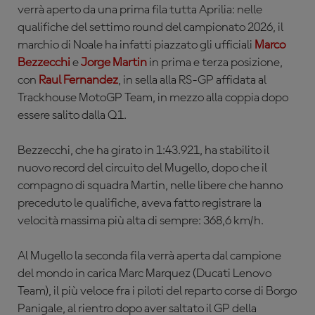
verrà aperto da una prima fila tutta Aprilia: nelle
qualifiche del settimo round del campionato 2026, il
marchio di Noale ha infatti piazzato gli ufficiali
Marco
Bezzecchi
e
Jorge Martin
in prima e terza posizione,
con
Raul Fernandez
, in sella alla RS-GP affidata al
Trackhouse MotoGP Team, in mezzo alla coppia dopo
essere salito dalla Q1.
Bezzecchi, che ha girato in 1:43.921, ha stabilito il
nuovo record del circuito del Mugello, dopo che il
compagno di squadra Martin, nelle libere che hanno
preceduto le qualifiche, aveva fatto registrare la
velocità massima più alta di sempre: 368,6 km/h.
Al Mugello la seconda fila verrà aperta dal campione
del mondo in carica Marc Marquez (Ducati Lenovo
Team), il più veloce fra i piloti del reparto corse di Borgo
Panigale, al rientro dopo aver saltato il GP della